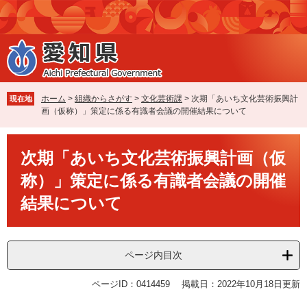
ペ
メ
ー
ニ
ジ
ュ
の
ー
先
を
頭
飛
で
ば
ホーム
>
組織からさがす
>
文化芸術課
>
次期「あいち文化芸術振興計
現在地
す
し
画（仮称）」策定に係る有識者会議の開催結果について
。
て
本
本
文
次期「あいち文化芸術振興計画（仮
文
へ
称）」策定に係る有識者会議の開催
結果について
ページ内目次
ページID：0414459
掲載日：2022年10月18日更新