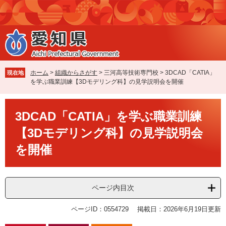
ペ
メ
ー
ニ
ジ
ュ
の
ー
先
を
頭
飛
で
ば
ホーム
>
組織からさがす
>
三河高等技術専門校
>
3DCAD「CATIA」
現在地
す
し
を学ぶ職業訓練【3Dモデリング科】の見学説明会を開催
。
て
本
本
文
3DCAD「CATIA」を学ぶ職業訓練
文
へ
【3Dモデリング科】の見学説明会
を開催
ページ内目次
ページID：0554729
掲載日：2026年6月19日更新