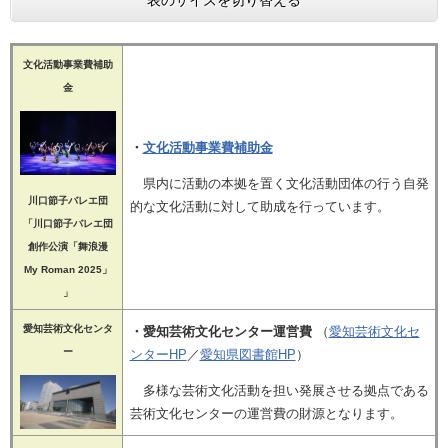
表のサイズを切り替える
文化活動事業費補助
金
・
文化活動
事業費補助金
県内に活動の本拠を置く文化活動団体の行う自発
川口節子バレエ団
的な文化活動に対して助成を行っています。
「川口節子バレエ団
創作公演「舞浪漫
My Roman 2025」​
」
愛知芸術文化センタ
・愛知芸術文化センター運営費
（
愛知芸術文化セ
ー
ンターHP
／
愛知県図書館HP
）
多様な芸術文化活動を担い発展させる拠点である
芸術文化センターの運営費の財源となります。