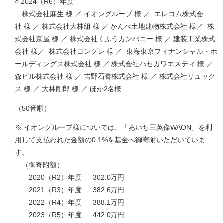
○ 2024（R6）年度
株式会社麻生 様 ／ イオングループ 様 ／ エレコム株式会
社 様 ／ 株式会社大林組 様 ／ かんべ土地建物株式会社 様／ 株
式会社京屋 様 ／ 株式会社くふうカンパニー 様 ／ 建装工業株式
会社 様／ 株式会社コングレ 様 ／ 東海東京フィナンシャル・ホ
ールディングス株式会社 様 ／ 株式会社ハセガワエスティ 様 ／
森ビル株式会社 様 ／ 吉野石膏株式会社 様 ／ 株式会社リュック
ス 様 ／ 大林剛郎 様 ／ ほか2名様
（50音順）
※ イオングループ様については、「あいち三英傑WAON」を利
用して支払われた金額の0.1%を基金へ御寄附いただいていま
す。
（御寄附額）
2020（R2）年度 302.0万円
2021（R3）年度 382.6万円
2022（R4）年度 388.1万円
2023（R5）年度 442.0万円