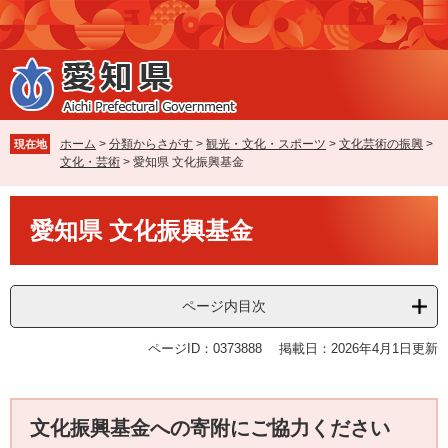
ペ
メ
ー
ニ
ジ
ュ
の
ー
先
を
頭
飛
で
ば
ホーム
>
分類からさがす
>
観光・文化・スポーツ
>
文化芸術の振興
>
現在地
す
し
文化・芸術
>
愛知県 文化振興基金
。
て
本
本
文
愛知県 文化振興基金
文
へ
ページ内目次
ページID：0373888
掲載日：2026年4月1日更新
文化振興基金への寄附にご協力ください