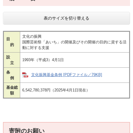
表のサイズを切り替える
文化の振興
目
​国際芸術祭「あいち」の開催及びその開催の目的に資する活
的
動に対する支援
設
1993年（平成3）4月1日
立
条
文化振興基金条例 [PDFファイル／79KB]
例
基金総
6,542,780,378円（2025年4月1日現在）
額
寄附のお願い