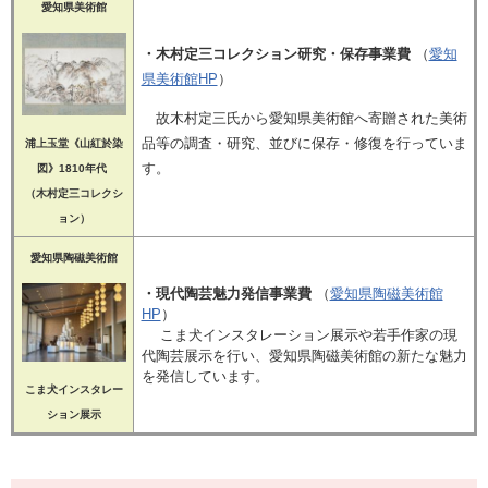
愛知県美術館
・木村定三コレクション研究・保存事業費
（
愛知
県美術館HP
）
故木村定三氏から愛知県美術館へ寄贈された美術
品等の調査・研究、並びに保存・修復を行っていま
浦上玉堂《山
紅
於染
す。
図》1810年代
（木村定三コレクシ
ョン）​
愛知県陶磁美術館
・現代陶芸魅力発信事業費
（
愛知県陶磁美術館
HP
）
こま犬インスタレーション展示や若手作家の現
代陶芸展示を行い、愛知県陶磁美術館の新たな魅力
を発信しています。
こま犬インスタレー
ション展示