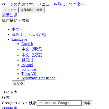
ページの先頭です。
メニューを飛ばして本文へ
メニュー
操作補助・検索
操作補助・検索
本文へ
読み上げ・ふりがな
Language
English
中文（漢語）
中文（汉语）
한국어
español
português
Tiềng Viềt
Automatic Translation
とじる
サイト内
検索
Googleカスタム検索
詳細検索