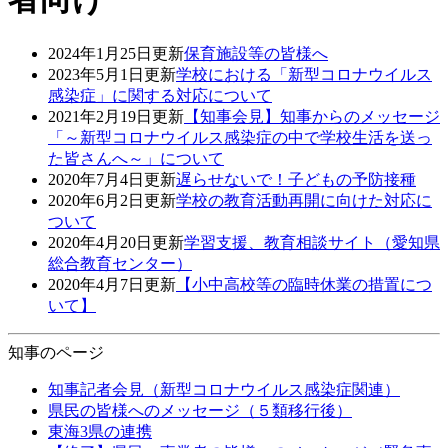
2024年1月25日更新
保育施設等の皆様へ
2023年5月1日更新
学校における「新型コロナウイルス
感染症」に関する対応について
2021年2月19日更新
【知事会見】知事からのメッセージ
「～新型コロナウイルス感染症の中で学校生活を送っ
た皆さんへ～」について
2020年7月4日更新
遅らせないで！子どもの予防接種
2020年6月2日更新
学校の教育活動再開に向けた対応に
ついて
2020年4月20日更新
学習支援、教育相談サイト（愛知県
総合教育センター）
2020年4月7日更新
【小中高校等の臨時休業の措置につ
いて】
知事のページ
知事記者会見（新型コロナウイルス感染症関連）
県民の皆様へのメッセージ（５類移行後）
東海3県の連携