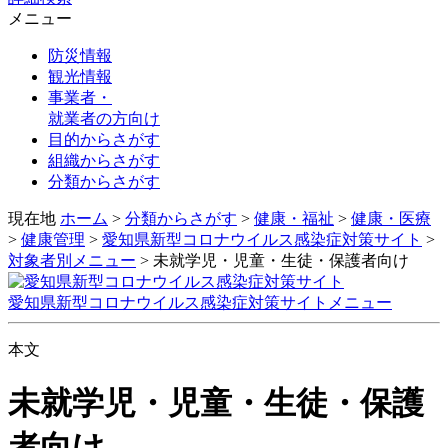
メニュー
防災情報
観光情報
事業者・
就業者の方向け
目的
からさがす
組織
からさがす
分類
からさがす
現在地
ホーム
>
分類からさがす
>
健康・福祉
>
健康・医療
>
健康管理
>
愛知県新型コロナウイルス感染症対策サイト
>
対象者別メニュー
>
未就学児・児童・生徒・保護者向け
愛知県新型コロナウイルス感染症対策サイトメニュー
本文
未就学児・児童・生徒・保護
者向け